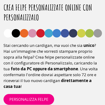
CREA FELPE PERSONALIZZATE ONLINE CON
PERSONALIZZALO
fa
fa
fa
fa
fa
fa
fa
fa
fa
fa
fa
f
fa-
fa-
fa-
fa-
fa-
fa-
fa-
fa-
fa-
fa-
fa-
f
circle
circle
circle
circle
circle
circle
circle
circle
circle
circle
circle
ci
Stai cercando un cardigan, ma vuoi che sia
unico
?
Hai un'immagine che vorresti stampare proprio
sopra alla felpa? Crea felpe personalizzate online
con il configuratore di Personalizzalo, caricando la
tua
foto da PC oppure da smartphone
. Una volta
confermato l'ordine dovrai aspettare solo 72 ore e
riceverai il tuo nuovo cardigan
direttamente a
casa tua
!
PERSONALIZZA FELPE