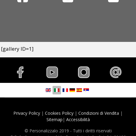
facebook-
youtube-
twitter-
square
square
square
[gallery ID=1]
Seleziona la tua lingua
Privacy Policy
|
Cookies Policy
|
Condizioni di Vendita
|
Sitemap
|
Accessibilità
© Personalizzalo 2019 - Tutti i diritti riservati